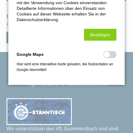
mit der Verwendung von Cookies einverstanden.
Detaillierte Informationen über den Einsatz von
Cookies auf dieser Webseite erhalten Sie in der
Bitte ändern Sie Ihre Auswahl, um dieses Element zu
Datenschutzerklärung.
aktivieren.
Bestätigen
JETZT AKTIVIEREN
Google Maps
Hier wird eine Interaktive Karte geladen, die Nutzerdaten an
Google übermittelt
Wir unterstützen den VfL Gummersbach und sind